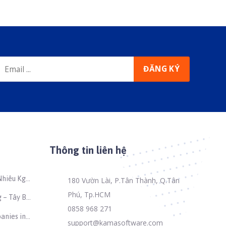
Thông tin liên hệ
Nhiêu Kg
180 Vườn Lài, P.Tân Thành, Q.Tân
Phú, Tp.HCM
 – Tây Bắc
0858 968 271
anies in
support@kamasoftware.com