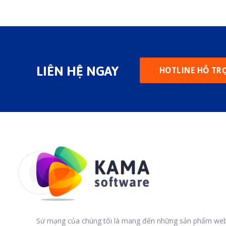
LIÊN HỆ NGAY
HOTLINE HỖ TR
Sứ mạng của chúng tôi là mang đến những sản phẩm we