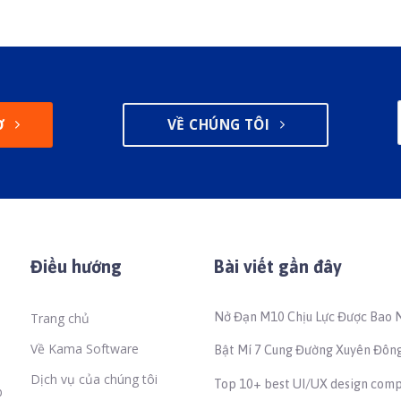
Ợ
VỀ CHÚNG TÔI
Điều hướng
Bài viết gần đây
Nở Đạn M10 Chịu Lực Được Bao 
Trang chủ
Để Đảm Bảo An Toàn Thi Công?
Về Kama Software
Bật Mí 7 Cung Đường Xuyên Đông
Đẹp Nhất Việt Nam
Dịch vụ của chúng tôi
Top 10+ best UI/UX design comp
b
Vietnam (2026)