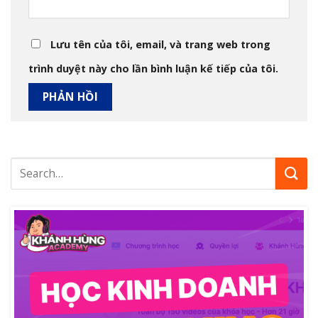
Lưu tên của tôi, email, và trang web trong
trình duyệt này cho lần bình luận kế tiếp của tôi.