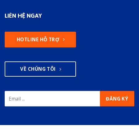
LIÊN HỆ NGAY
HOTLINE HỖ TRỢ
VỀ CHÚNG TÔI