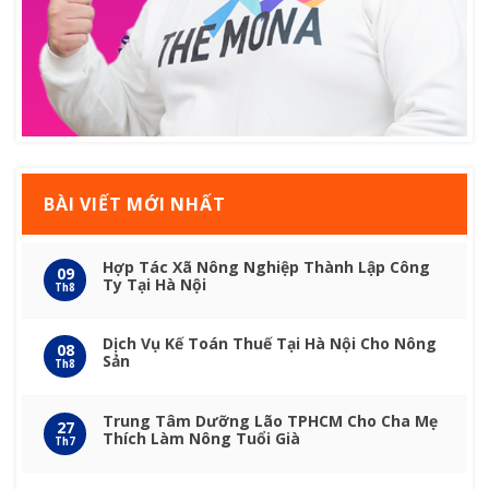
BÀI VIẾT MỚI NHẤT
Hợp Tác Xã Nông Nghiệp Thành Lập Công
09
Ty Tại Hà Nội
Th8
Dịch Vụ Kế Toán Thuế Tại Hà Nội Cho Nông
08
Sản
Th8
Trung Tâm Dưỡng Lão TPHCM Cho Cha Mẹ
27
Thích Làm Nông Tuổi Già
Th7