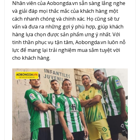
Nhân viên của Aobongda.vn sẵn sàng lắng nghe
và giải đáp mọi thắc mắc của khách hàng một
cách nhanh chóng và chính xác. Họ cũng sẽ tư
vấn và đưa ra những gợi ý phù hợp, giúp khách
hàng lựa chọn được sản phẩm ưng ý nhất. Với
tinh thần phục vụ tận tâm, Aobongda.vn luôn nỗ
lực để mang lại trải nghiệm mua sắm tuyệt vời
cho khách hàng.