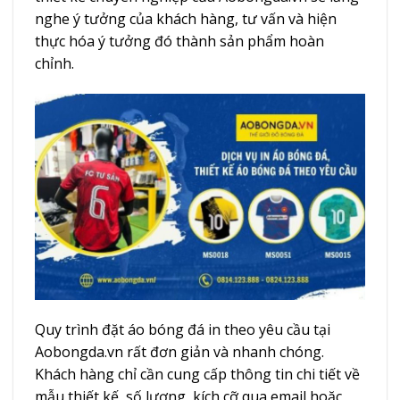
nghe ý tưởng của khách hàng, tư vấn và hiện
thực hóa ý tưởng đó thành sản phẩm hoàn
chỉnh.
Quy trình đặt áo bóng đá in theo yêu cầu tại
Aobongda.vn rất đơn giản và nhanh chóng.
Khách hàng chỉ cần cung cấp thông tin chi tiết về
mẫu thiết kế, số lượng, kích cỡ qua email hoặc