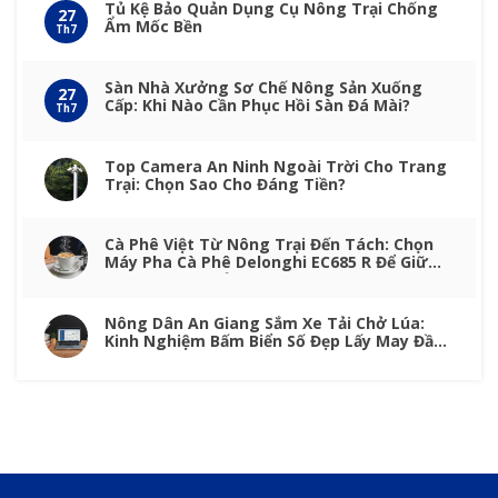
Tủ Kệ Bảo Quản Dụng Cụ Nông Trại Chống
27
Ẩm Mốc Bền
Th7
Sàn Nhà Xưởng Sơ Chế Nông Sản Xuống
27
Cấp: Khi Nào Cần Phục Hồi Sàn Đá Mài?
Th7
Top Camera An Ninh Ngoài Trời Cho Trang
Trại: Chọn Sao Cho Đáng Tiền?
Cà Phê Việt Từ Nông Trại Đến Tách: Chọn
Máy Pha Cà Phê Delonghi EC685 R Để Giữ
Trọn Vị Nông Sản
Nông Dân An Giang Sắm Xe Tải Chở Lúa:
Kinh Nghiệm Bấm Biển Số Đẹp Lấy May Đầu
Vụ