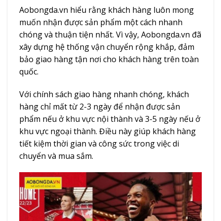
Aobongda.vn hiểu rằng khách hàng luôn mong
muốn nhận được sản phẩm một cách nhanh
chóng và thuận tiện nhất. Vì vậy, Aobongda.vn đã
xây dựng hệ thống vận chuyển rộng khắp, đảm
bảo giao hàng tận nơi cho khách hàng trên toàn
quốc.
Với chính sách giao hàng nhanh chóng, khách
hàng chỉ mất từ 2-3 ngày để nhận được sản
phẩm nếu ở khu vực nội thành và 3-5 ngày nếu ở
khu vực ngoại thành. Điều này giúp khách hàng
tiết kiệm thời gian và công sức trong việc di
chuyển và mua sắm.