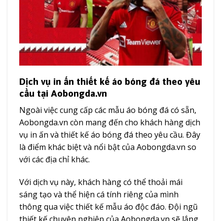
Dịch vụ in ấn thiết kế áo bóng đá theo yêu
cầu tại Aobongda.vn
Ngoài việc cung cấp các mẫu áo bóng đá có sẵn,
Aobongda.vn còn mang đến cho khách hàng dịch
vụ in ấn và thiết kế áo bóng đá theo yêu cầu. Đây
là điểm khác biệt và nổi bật của Aobongda.vn so
với các địa chỉ khác.
Với dịch vụ này, khách hàng có thể thoải mái
sáng tạo và thể hiện cá tính riêng của mình
thông qua việc thiết kế mẫu áo độc đáo. Đội ngũ
thiết kế chuyên nghiệp của Aobongda.vn sẽ lắng