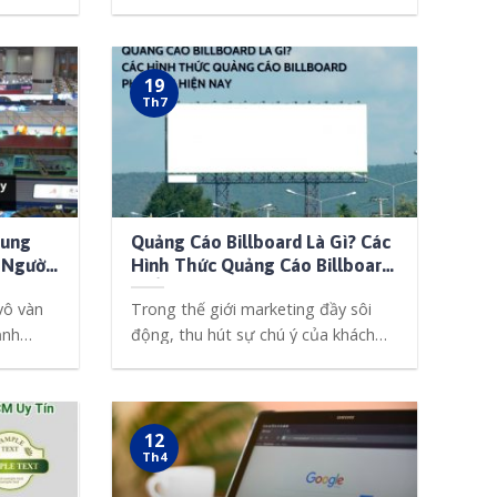
chọn [...]
19
Th7
rung
Quảng Cáo Billboard Là Gì? Các
 Người
Hình Thức Quảng Cáo Billboard
Phổ Biến Hiện Nay
vô vàn
Trong thế giới marketing đầy sôi
ạnh
động, thu hút sự chú ý của khách
hàng [...]
12
Th4