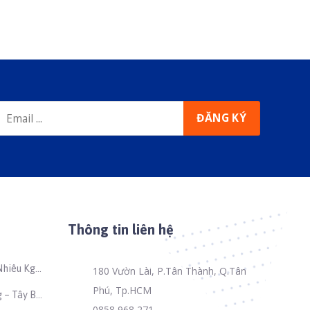
Thông tin liên hệ
Nhiêu Kg
180 Vườn Lài, P.Tân Thành, Q.Tân
Phú, Tp.HCM
 – Tây Bắc
0858 968 271