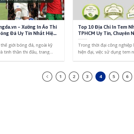
gda.vn – Xưởng In Áo Thi
Top 10 Địa Chỉ In Tem N
óng Đá Uy Tín Nhất Hiện
TPHCM Uy Tín, Chuyên 
Và Giá Rẻ Nhất Hiện Nay
thế giới bóng đá, ngoài kỹ
Trong thời đại công nghiệp
à tinh thần thi đấu, trang
hiện đại, việc sử dụng tem 
..]
quảng [...]
1
2
3
4
5
6