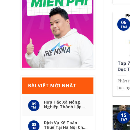
[...]
06
Th8
Top 7
Dục T
Nhất 
Phần m
BÀI VIẾT MỚI NHẤT
học n
sư [...]
Hợp Tác Xã Nông
09
Nghiệp Thành Lập
Th8
Công Ty Tại Hà Nội
15
Th7
Dịch Vụ Kế Toán
08
Thuế Tại Hà Nội Cho
Th8