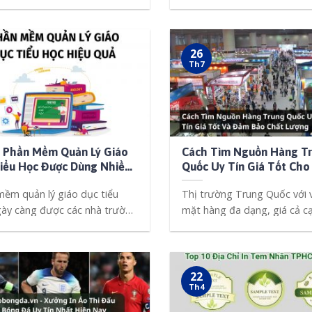
trình xây dựng [...]
26
Th7
 Phần Mềm Quản Lý Giáo
Cách Tìm Nguồn Hàng T
iểu Học Được Dùng Nhiều
Quốc Uy Tín Giá Tốt Cho
Hiện Nay
Mới Kinh Doanh
ềm quản lý giáo dục tiểu
Thị trường Trung Quốc với 
gày càng được các nhà trường
mặt hàng đa dạng, giá cả c
tranh [...]
22
Th4