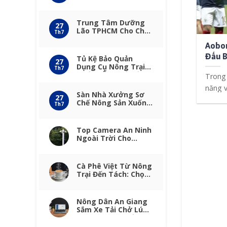
Nông Sản
Trung Tâm Dưỡng
27
Lão TPHCM Cho Cha
Th7
Mẹ Thích Làm Nông
Aobon
Tuổi Già
Đấu B
Tủ Kệ Bảo Quản
27
Dụng Cụ Nông Trại
Nay
Th7
Chống Ẩm Mốc Bền
Trong 
năng v
Sàn Nhà Xưởng Sơ
27
phục [.
Chế Nông Sản Xuống
Th7
Cấp: Khi Nào Cần
Phục Hồi Sàn Đá
Mài?
Top Camera An Ninh
Ngoài Trời Cho
Trang Trại: Chọn Sao
Cho Đáng Tiền?
Cà Phê Việt Từ Nông
Trại Đến Tách: Chọn
Máy Pha Cà Phê
Delonghi EC685 R Để
Giữ Trọn Vị Nông
Nông Dân An Giang
Sản
Sắm Xe Tải Chở Lúa:
Kinh Nghiệm Bấm
Biển Số Đẹp Lấy May