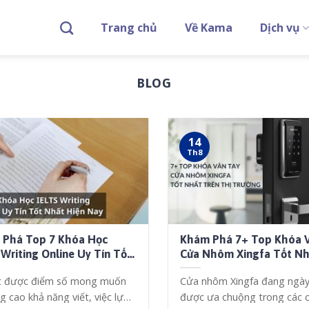
Trang chủ
Về Kama
Dịch vụ
BLOG
14
Th8
 Phá Top 7 Khóa Học
Khám Phá 7+ Top Khóa 
 Writing Online Uy Tín Tốt
Cửa Nhôm Xingfa Tốt N
 2024
Trên Thị Trường
t được điểm số mong muốn
Cửa nhôm Xingfa đang ngày
g cao khả năng viết, việc lựa
được ưa chuộng trong các 