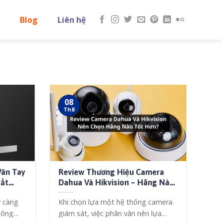
Blog
Liên hệ
08
Th8
Vân Tay
Review Thương Hiệu Camera
hất
Dahua Và Hikvision – Hãng Nào
Tốt Hơn?
 càng
Khi chọn lựa một hệ thống camera
công
giám sát, việc phân vân nên lựa