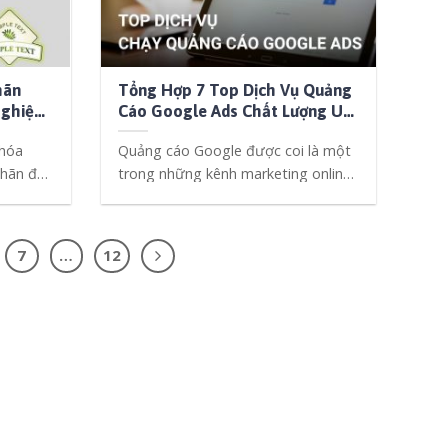
hãn
Tổng Hợp 7 Top Dịch Vụ Quảng
Nghiệp
Cáo Google Ads Chất Lượng Uy
Tín
 hóa
Quảng cáo Google được coi là một
nhãn để
trong những kênh marketing online
hiệu quả nhất [...]
7
…
12