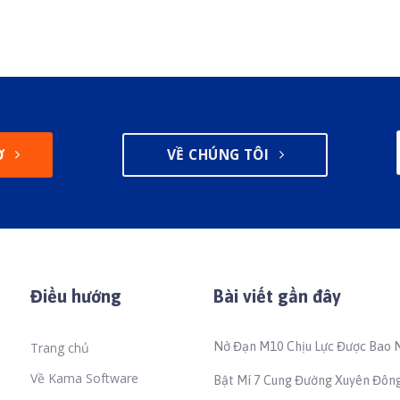
Ợ
VỀ CHÚNG TÔI
Điều hướng
Bài viết gần đây
Nở Đạn M10 Chịu Lực Được Bao 
Trang chủ
Để Đảm Bảo An Toàn Thi Công?
Về Kama Software
Bật Mí 7 Cung Đường Xuyên Đông
Đẹp Nhất Việt Nam