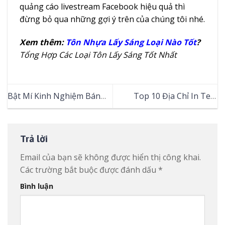
quảng cáo livestream Facebook hiệu quả thì
đừng bỏ qua những gợi ý trên của chúng tôi nhé.
Xem thêm:
Tôn Nhựa Lấy Sáng Loại Nào Tốt
?
Tổng Hợp Các Loại Tôn Lấy Sáng Tốt Nhất
Bật Mí Kinh Nghiệm Bán
Top 10 Địa Chỉ In Tem
Khóa Học Online Thu Về
Nhãn TPHCM Uy Tín,
Nghìn Đô Mỗi Tháng
Chuyên Nghiệp Và Giá Rẻ
Nhất Hiện Nay
Trả lời
Email của bạn sẽ không được hiển thị công khai.
Các trường bắt buộc được đánh dấu
*
Bình luận