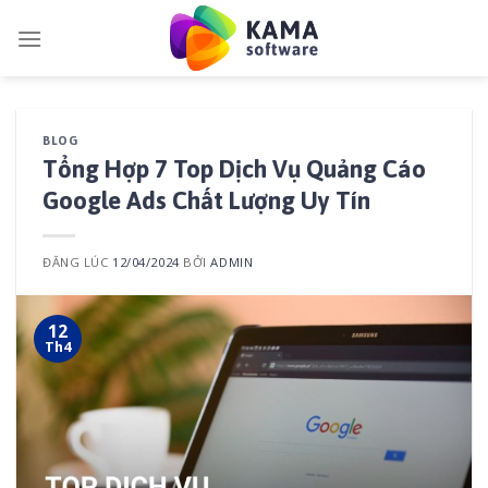
Skip
to
content
BLOG
Tổng Hợp 7 Top Dịch Vụ Quảng Cáo
Google Ads Chất Lượng Uy Tín
ĐĂNG LÚC
12/04/2024
BỞI
ADMIN
12
Th4