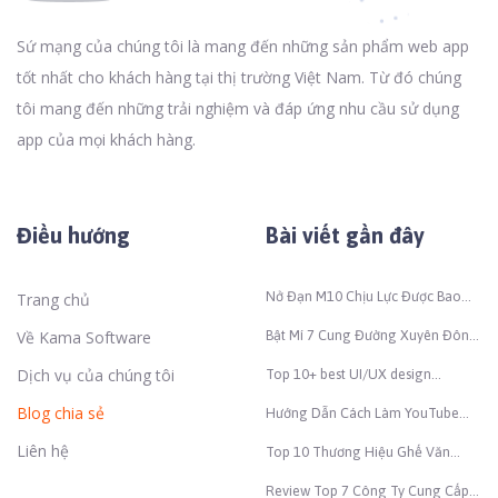
Sứ mạng của chúng tôi là mang đến những sản phẩm web app
tốt nhất cho khách hàng tại thị trường Việt Nam. Từ đó chúng
tôi mang đến những trải nghiệm và đáp ứng nhu cầu sử dụng
app của mọi khách hàng.
Điều hướng
Bài viết gần đây
Nở Đạn M10 Chịu Lực Được Bao
Trang chủ
Nhiêu Kg Để Đảm Bảo An Toàn
Thi Công?
Về Kama Software
Bật Mí 7 Cung Đường Xuyên Đông
– Tây Bắc Đẹp Nhất Việt Nam
Dịch vụ của chúng tôi
Top 10+ best UI/UX design
companies in Vietnam (2026)
Blog chia sẻ
Hướng Dẫn Cách Làm YouTube
Bằng AI Nhanh Chóng Và Hiệu
Liên hệ
Quả
Top 10 Thương Hiệu Ghế Văn
Phòng Nổi Tiếng Và Chất Lượng
Nhất Hiện Nay
Review Top 7 Công Ty Cung Cấp