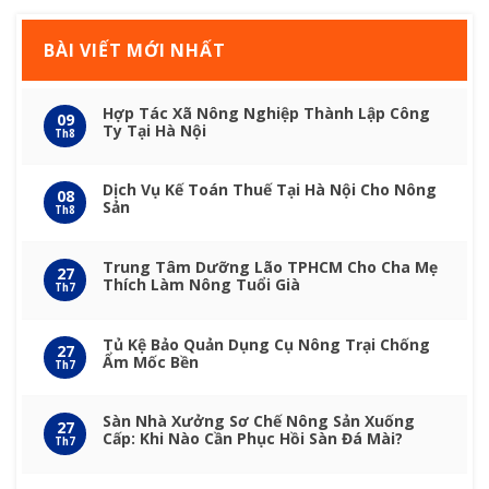
BÀI VIẾT MỚI NHẤT
Hợp Tác Xã Nông Nghiệp Thành Lập Công
09
Ty Tại Hà Nội
Th8
Dịch Vụ Kế Toán Thuế Tại Hà Nội Cho Nông
08
Sản
Th8
Trung Tâm Dưỡng Lão TPHCM Cho Cha Mẹ
27
Thích Làm Nông Tuổi Già
Th7
Tủ Kệ Bảo Quản Dụng Cụ Nông Trại Chống
27
Ẩm Mốc Bền
Th7
Sàn Nhà Xưởng Sơ Chế Nông Sản Xuống
27
Cấp: Khi Nào Cần Phục Hồi Sàn Đá Mài?
Th7