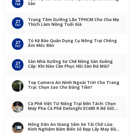
08
Sản
Th8
Trung Tâm Dưỡng Lão TPHCM Cho Cha Mẹ
27
Thích Làm Nông Tuổi Già
Th7
Tủ Kệ Bảo Quản Dụng Cụ Nông Trại Chống
27
Ẩm Mốc Bền
Th7
Sàn Nhà Xưởng Sơ Chế Nông Sản Xuống
27
Cấp: Khi Nào Cần Phục Hồi Sàn Đá Mài?
Th7
Top Camera An Ninh Ngoài Trời Cho Trang
Trại: Chọn Sao Cho Đáng Tiền?
Cà Phê Việt Từ Nông Trại Đến Tách: Chọn
Máy Pha Cà Phê Delonghi EC685 R Để Giữ
Trọn Vị Nông Sản
Nông Dân An Giang Sắm Xe Tải Chở Lúa:
Kinh Nghiệm Bấm Biển Số Đẹp Lấy May Đầu