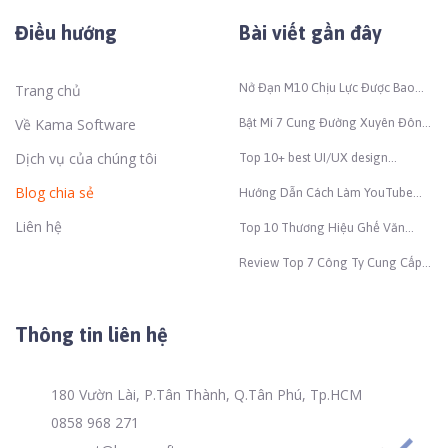
Điều hướng
Bài viết gần đây
Nở Đạn M10 Chịu Lực Được Bao
Trang chủ
Nhiêu Kg Để Đảm Bảo An Toàn
Thi Công?
Về Kama Software
Bật Mí 7 Cung Đường Xuyên Đông
– Tây Bắc Đẹp Nhất Việt Nam
Dịch vụ của chúng tôi
Top 10+ best UI/UX design
companies in Vietnam (2026)
Blog chia sẻ
Hướng Dẫn Cách Làm YouTube
Bằng AI Nhanh Chóng Và Hiệu
Liên hệ
Quả
Top 10 Thương Hiệu Ghế Văn
Phòng Nổi Tiếng Và Chất Lượng
Nhất Hiện Nay
Review Top 7 Công Ty Cung Cấp
Thiết Bị An Ninh Chất Lượng, Giá
Tốt
Thông tin liên hệ
180 Vườn Lài, P.Tân Thành, Q.Tân Phú, Tp.HCM
0858 968 271