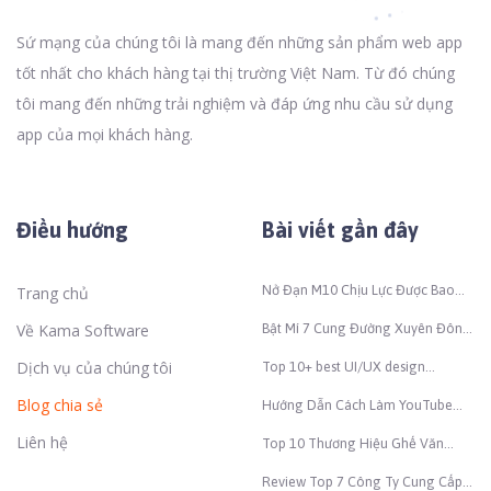
Sứ mạng của chúng tôi là mang đến những sản phẩm web app
tốt nhất cho khách hàng tại thị trường Việt Nam. Từ đó chúng
tôi mang đến những trải nghiệm và đáp ứng nhu cầu sử dụng
app của mọi khách hàng.
Điều hướng
Bài viết gần đây
Nở Đạn M10 Chịu Lực Được Bao
Trang chủ
Nhiêu Kg Để Đảm Bảo An Toàn
Thi Công?
Về Kama Software
Bật Mí 7 Cung Đường Xuyên Đông
– Tây Bắc Đẹp Nhất Việt Nam
Dịch vụ của chúng tôi
Top 10+ best UI/UX design
companies in Vietnam (2026)
Blog chia sẻ
Hướng Dẫn Cách Làm YouTube
Bằng AI Nhanh Chóng Và Hiệu
Liên hệ
Quả
Top 10 Thương Hiệu Ghế Văn
Phòng Nổi Tiếng Và Chất Lượng
Nhất Hiện Nay
Review Top 7 Công Ty Cung Cấp