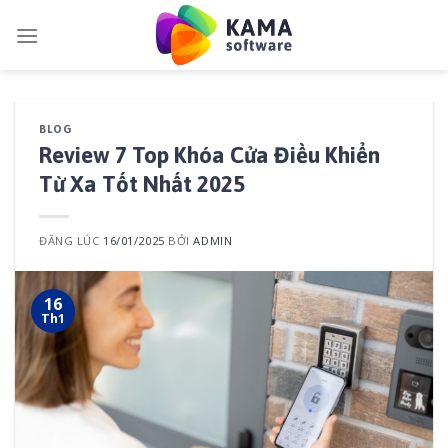
Skip
to
content
BLOG
Review 7 Top Khóa Cửa Điều Khiển
Từ Xa Tốt Nhất 2025
ĐĂNG LÚC
16/01/2025
BỞI
ADMIN
16
Th1