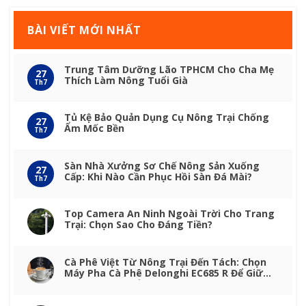
BÀI VIẾT MỚI NHẤT
Trung Tâm Dưỡng Lão TPHCM Cho Cha Mẹ
27
Thích Làm Nông Tuổi Già
Th7
Tủ Kệ Bảo Quản Dụng Cụ Nông Trại Chống
27
Ẩm Mốc Bền
Th7
Sàn Nhà Xưởng Sơ Chế Nông Sản Xuống
27
Cấp: Khi Nào Cần Phục Hồi Sàn Đá Mài?
Th7
Top Camera An Ninh Ngoài Trời Cho Trang
Trại: Chọn Sao Cho Đáng Tiền?
Cà Phê Việt Từ Nông Trại Đến Tách: Chọn
Máy Pha Cà Phê Delonghi EC685 R Để Giữ
Trọn Vị Nông Sản